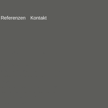
Jump to navigation
Referenzen
Kontakt
 und Warzenschwein«
Mainzer Museumsnacht produzierte
 & Warzenschwein« erzählt anhand
ner Hexensprüche kleine Geschichten
Alltagsnöte und die Tücken
r Beziehungen. Ironie und Bildwitz
s dem Zusammenspiel der Reime mit
ionen der Darsteller*innen in
rtigen Settings.