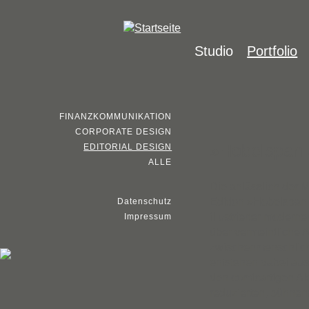
Studio
Portfolio
FINANZKOMMUNIKATION
CORPORATE DESIGN
»Hobelspan
EDITORIAL DESIGN
ALLE
Die anlässlich der 
Edition »Hobelspan
Datenschutz
illustrierter moder
Impressum
über vermeintliche 
zwischenmenschliche
entstehen dabei au
den comicartigen Akt
reduzierten, bühnena