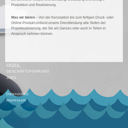
Produktion und Realisierung.
Was wir bieten
– Von der Konzeption bis zum fertigen Druck- oder
Online-Produkt umfasst unsere Dienstleistung alle Stufen der
Projektrealisierung, die Sie als Ganzes oder auch in Teilen in
Anspruch nehmen können.
PROFIL
GESCHÄFTSFÜHRUNG
JOBS
Datenschutz
Impressum