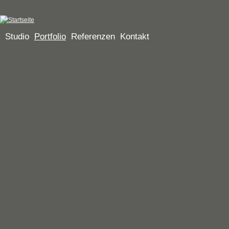
Jump to navigation
Studio
Portfolio
Referenzen
Kontakt
Funkwerk AG, Geschäftsbericht
Unter dem Titel »intelligent kommunizieren« werden im
Geschäftsbericht 2009 der Funkwerk AG die vielfältigen
Einsatzgebiete der oftmals im Hintergrund arbeitenden Funkwerk-
Produkte den Leser*innen zugänglich gemacht. Auf großformatigen
Bildklappseiten werden die Produkte mittels führender Linien mit
einem kurzen Text verbunden, der Einsatz und Nutzen der Produkte
anschaulich beschreibt.
Kunde: Funkwerk AG
Projektumfang: Konzept, Gestaltung, Satz,
Produktionskoordination