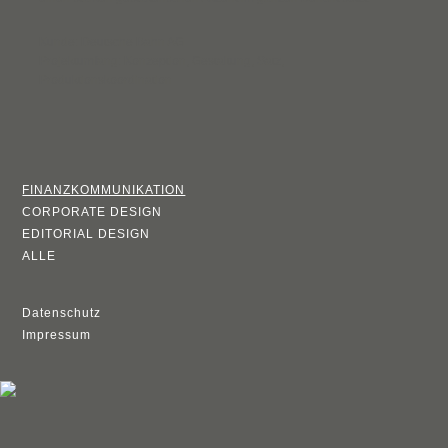
Kunde: Deutsche Bahn AG
Projektumfang: Konzeption, Gestaltung, Satz,
Produktionskoordination
FINANZKOMMUNIKATION
CORPORATE DESIGN
EDITORIAL DESIGN
ALLE
Datenschutz
Impressum