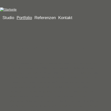
Jump to navigation
Studio
Portfolio
Referenzen
Kontakt
Deutsche Bahn AG, Integrierter Bericht
2019
Das komplette Finanzberichtspaket der Deutschen Bahn wird seit
2003 durchgehend von Studio Delhi betreut. Im Mittelpunkt des
Integrierten Berichtes 2019 der Deutschen Bahn AG steht die neue
Konzernstrategie der »Starken Schiene«. Einleitend mit dem Claim
»Deutschland braucht eine starke Schiene« werden auf den
Folgeseiten die vier Bereiche dargestellt, die von der neuen
Strategie am meisten profitieren: das Klima, die Menschen, die
Wirtschaft und Europa. Vor dem Hintergrund persönlicher
Mitarbeiter-Statements folgt eine Darstellung der drei Ausbaufelder
der Starken-Schiene-Strategie, die mit ihrer prägnanten Farbigkeit
einen starken gestalterischen Akzent im ganzen Bericht setzt.